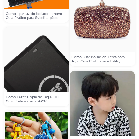
Como ligar luz do teclado Lenovo:
Guia Prático para Substituição e
Configuração do Teclado com Luz
Como Usar Bolsas de Festa com
Alça: Guia Prático para Estilo,
Funcionalidade e Confiança em
Eventos Especiais
Como Fazer Cópia de Tag RFID:
Guia Prático com o A20Z
Reader/Writer para Chaves e
Crachás