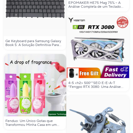
EPOMAKER HE75 Mag 75% – A
Análise Completa de um Teclado
Mecânico com Hot-Swap e
Bluetooth para Profissionais e
Criadores
Ge Keyboard para Samsung Galaxy
Book S: A Solução Definitiva Para
Teclados Danificados
4-5 <h2> 500“”SEO E-E-A-T
“Fengpo RTX 3080: Uma Análise
Detalhada e Avaliação do Cartão de
Vídeo”“O Fengpo RTX 3080 é
compatível com minha placa-mãe?”
PCIe 4.0GDDR6XRTX 3070 SEO
</think> <h1> Fengpo RTX 3080:
Uma Análise Detalhada e Avaliação
do Cartão de Vídeo
Fenduo: Um Único Gotas que
Transformou Minha Casa em um
Refúgio de Frescor Natural