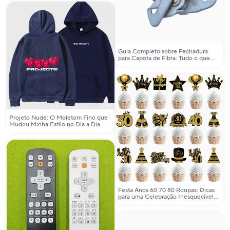
Guia Completo sobre Fechadura
para Capota de Fibra: Tudo o que
Você Precisa Saber
Projeto Nude: O Moletom Fino que
Mudou Minha Estilo no Dia a Dia
Festa Anos 60 70 80 Roupas: Dicas
para uma Celebração Inesquecível
com Estilo Retro