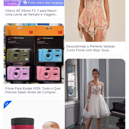
Viltrox AF 25mm F1.7 para Nikon:
Uma Lente de Retrato e Viagem
Ideal para Fotógrafos de Estilo
Autêntico
Descobrindo o Perfeito Vestido
Curto Floral com Alça: Guia
Definitivo para o Seu Verão
Romântico
Filme Para Kodak M35: Tudo o Que
Preciso Saber Antes de Comprar
Este Câmera Retrô