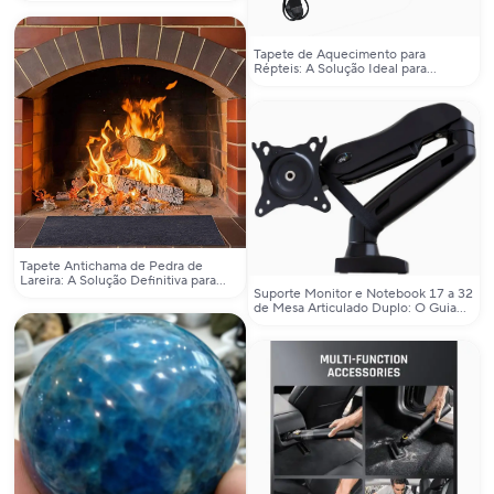
Tapete de Aquecimento para
Répteis: A Solução Ideal para
Ambientes Controlados e Seguros
Tapete Antichama de Pedra de
Lareira: A Solução Definitiva para
Suporte Monitor e Notebook 17 a 32
Proteção e Estilo no Ambiente de
de Mesa Articulado Duplo: O Guia
Fogo
Completo para Escolher o Melhor