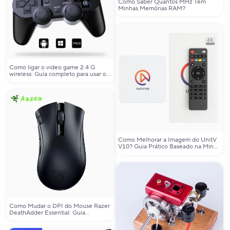
Como Saber Quantos MHz Tem
Minhas Memórias RAM?
Como ligar o video game 2.4 G
wireless: Guia completo para usar o
controle de jogo sem fio
Como Melhorar a Imagem do UnitV
V10? Guia Prático Baseado na Minha
Experiência Real
Como Mudar o DPI do Mouse Razer
DeathAdder Essential: Guia
Completo e Prático