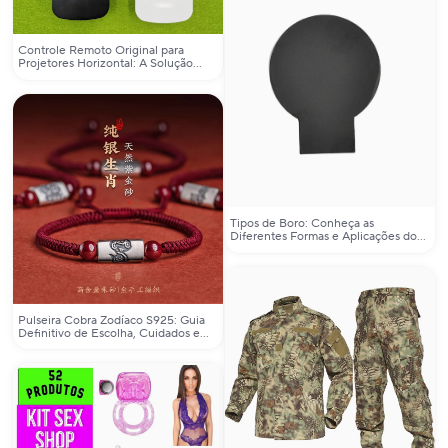
Controle Remoto Original para
Projetores Horizontal: A Solução
Definitiva para Seu Dispositivo Acer
Tipos de Boro: Conheça as
Diferentes Formas e Aplicações do
Elemento Químico
Pulseira Cobra Zodíaco S925: Guia
Definitivo de Escolha, Cuidados e
Significado para o Seu Braço