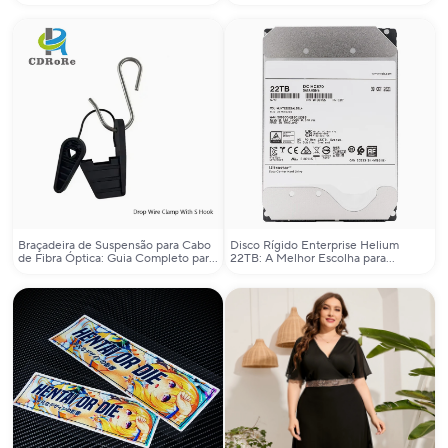
Como Usar na Prática?
Braçadeira de Suspensão para Cabo
Disco Rígido Enterprise Helium
de Fibra Óptica: Guia Completo para
22TB: A Melhor Escolha para
Escolha e Aplicações
Servidores e Armazenamento de Alta
Capacidade