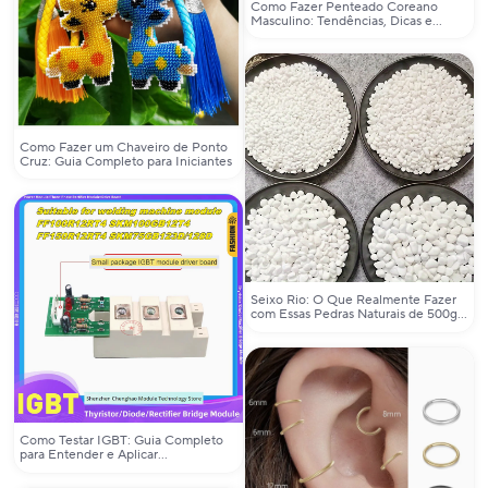
Como Fazer Penteado Coreano
Masculino: Tendências, Dicas e
Acessórios para Crianças
Como Fazer um Chaveiro de Ponto
Cruz: Guia Completo para Iniciantes
Seixo Rio: O Que Realmente Fazer
com Essas Pedras Naturais de 500g
para Jardim e Varanda?
Como Testar IGBT: Guia Completo
para Entender e Aplicar
Corretamente os Módulos IGBT