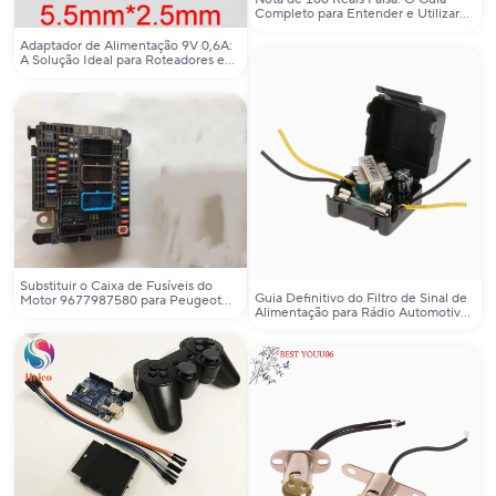
Completo para Entender e Utilizar
Corretamente
Adaptador de Alimentação 9V 0,6A:
A Solução Ideal para Roteadores e
Dispositivos Eletrónicos
Substituir o Caixa de Fusíveis do
Guia Definitivo do Filtro de Sinal de
Motor 9677987580 para Peugeot
Alimentação para Rádio Automotivo:
508 e Citroën C4: Uma Solução
Como Eliminar Ruídos e Melhorar
Confiable e Direta
sua Áudio