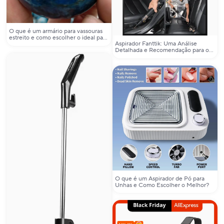
O que é um armário para vassouras
estreito e como escolher o ideal para
Aspirador Fanttik: Uma Análise
seu espaço?
Detalhada e Recomendação para o
Usuário Prático
O que é um Aspirador de Pó para
Unhas e Como Escolher o Melhor?