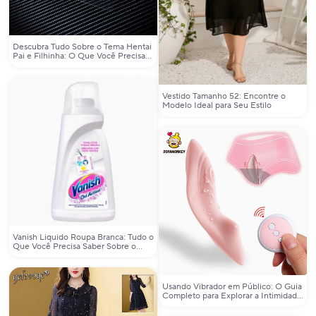
Descubra Tudo Sobre o Tema Hentai
Pai e Filhinha: O Que Você Precisa
Saber
Vestido Tamanho 52: Encontre o
Modelo Ideal para Seu Estilo
Vanish Liquido Roupa Branca: Tudo o
Que Você Precisa Saber Sobre o
Removedor de Manchas para Roupas
Brancas
Usando Vibrador em Público: O Guia
Completo para Explorar a Intimidade
com Segurança e Estilo