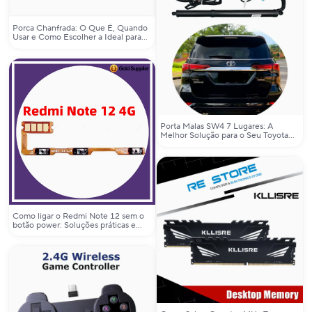
Porca Chanfrada: O Que É, Quando
Usar e Como Escolher a Ideal para
Seu Projeto
Porta Malas SW4 7 Lugares: A
Melhor Solução para o Seu Toyota
SW4 com Sistema Elétrico de
Abertura Automática
Como ligar o Redmi Note 12 sem o
botão power: Soluções práticas e
alternativas