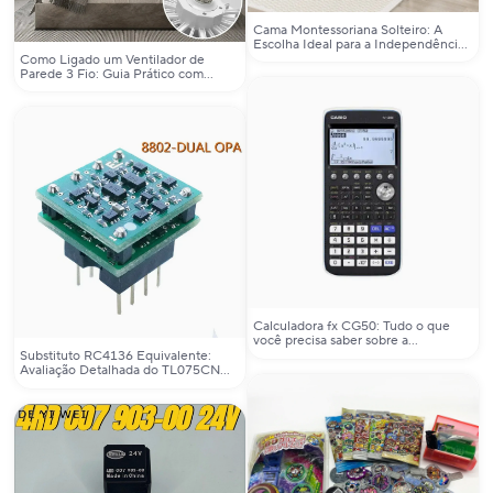
Cama Montessoriana Solteiro: A
Escolha Ideal para a Independência
e Segurança do Seu Filho
Como Ligado um Ventilador de
Parede 3 Fio: Guia Prático com
Exemplos Reais e Soluções
Eficientes
Calculadora fx CG50: Tudo o que
você precisa saber sobre a
calculadora gráfica da Casio
Substituto RC4136 Equivalente:
Avaliação Detalhada do TL075CN
DIP14 para Projetos Eletrônicos