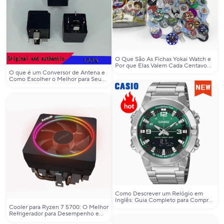
O Que São As Fichas Yokai Watch e
Por que Elas Valem Cada Centavo
Para Colecionadores Reais?
O que é um Conversor de Antena e
Como Escolher o Melhor para Seu
Veículo?
Como Descrever um Relógio em
Inglês: Guia Completo para Comprar
no AliExpress
Cooler para Ryzen 7 5700: O Melhor
Refrigerador para Desempenho e
Estética no Seu Sistema