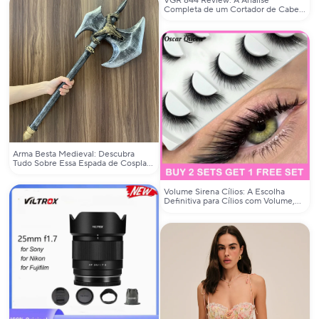
VGR 644 Review: A Análise
Completa de um Cortador de Cabelo
Elétrico Profissional para Homens
Arma Besta Medieval: Descubra
Tudo Sobre Essa Espada de Cosplay
e Prop Medieval
Volume Sirena Cílios: A Escolha
Definitiva para Cílios com Volume,
Sombra e Efeito Sirene?